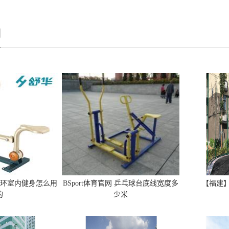
例
 手环室内健身怎么用
BSport体育官网 乒乓球台底线宽度多
【福建
的
少米