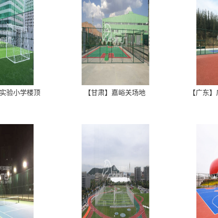
实验小学楼顶
【甘肃】嘉峪关场地
【广东】