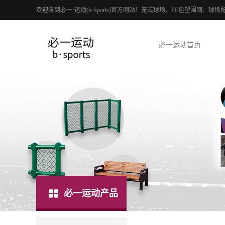
欢迎来到必一·运动(b-Sports)官方网站！笼式球场、PE包塑围网、
必一运动首页
必一运动产品