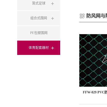
笼式足球
防风网与
组合式围网
PE包塑围网
体育配套器材
FFW-029 PV