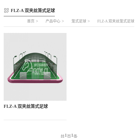
FLZ-A 双夹丝笼式足球
圆管组合式围网
FLZ-A 双夹丝笼式足球
FLZ-B 夹芯板笼式足球
方管组合式围网
>
>
>
首页
产品中心
笼式足球
FLZ-A 双夹丝笼式足球
FLZ-C 半格栅笼式足球
片装组合式围网
FLZ-D PE包塑笼式足球
FLZ-A 双夹丝笼式足球
1
1
共
页
条