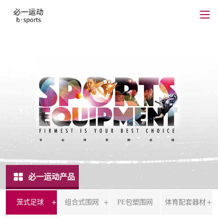
必一运动产品
笼式足球
组合式围网
PE包塑围网
体育配套器材