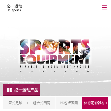
必一运动产品
笼式足球
组合式围网
PE包塑围网
体育配套器材